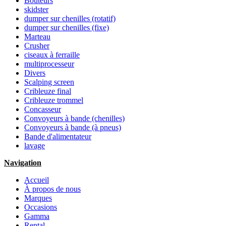
Bouteurs
skidster
dumper sur chenilles (rotatif)
dumper sur chenilles (fixe)
Marteau
Crusher
ciseaux à ferraille
multiprocesseur
Divers
Scalping screen
Cribleuze final
Cribleuze trommel
Concasseur
Convoyeurs à bande (chenilles)
Convoyeurs à bande (à pneus)
Bande d'alimentateur
lavage
Navigation
Accueil
À propos de nous
Marques
Occasions
Gamma
Rental